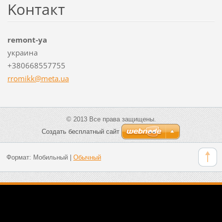
Koнтакт
remont-уа
украина
+380668557755
rromikk@
meta.ua
© 2013 Все права защищены.
Создать бесплатный сайт
Формат:
Мобильный
|
Обычный