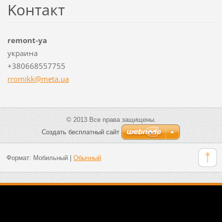
Koнтакт
remont-уа
украина
+380668557755
rromikk@
meta.ua
© 2013 Все права защищены.
Создать бесплатный сайт
Формат:
Мобильный
|
Обычный